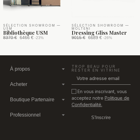
SÉLECTION SHOWROOM
—
SÉLECTION SHOWROOM
—
USM
MOLTENI
Bibliothèque USM
Dressing Gliss Master
8370 €
6466 €
9015 €
6689 €
-23%
-26%
TROP BEAU POUR
À propos
RESTER EN VITRINE
Acheter
En vous inscrivant, vous
acceptez notre
Politique de
Boutique Partenaire
Confidentialité.
Professionnel
S’Inscrire