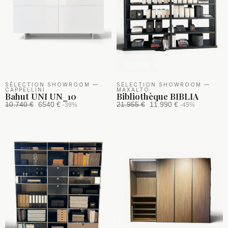
SÉLECTION SHOWROOM
—
SÉLECTION SHOWROOM
—
CAPPELLINI
MAXALTO
Bahut UNI UN_10
Bibliothèque BIBLIA
10.740 €
6540 €
21.955 €
11.990 €
-39%
-45%