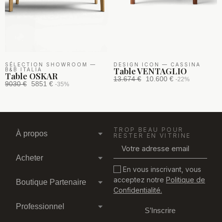
SÉLECTION SHOWROOM
—
DESIGN ICON
—
CASSINA
Table VENTAGLIO
B&B ITALIA
Table OSKAR
13.674 €
10.600 €
-22%
9030 €
5851 €
-35%
TROP BEAU POUR
À propos
RESTER EN VITRINE
Acheter
En vous inscrivant, vous
acceptez notre
Politique de
Boutique Partenaire
Confidentialité.
Professionnel
S’Inscrire