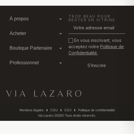
TROP BEAU POUR
À propos
RESTER EN VITRINE
Acheter
En vous inscrivant, vous
acceptez notre
Politique de
Boutique Partenaire
Confidentialité.
Professionnel
S’Inscrire
VIA LAZARO
Mentions légales
CGU
CGV
Politique de confidentialité
Via Lazaro 2026© Tous droits réservés.