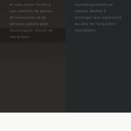
et vous ouvrir l'accès à
accompagnement sur
une sélection de pièces,
mesure destiné à
de ressources et de
prolonger leur expérience
services pensés pour
au-delà de l'acquisition
accompagner chacun de
immobilière.
vos projets.