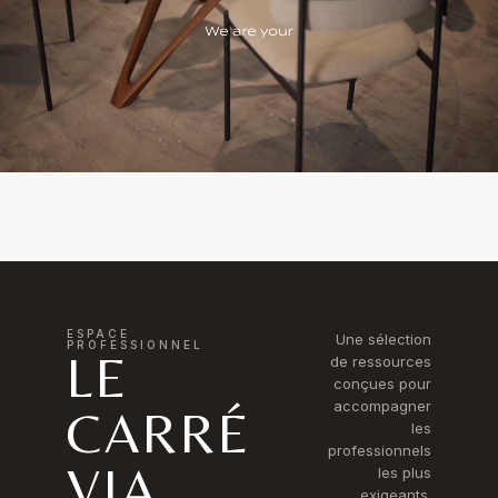
ESPACE
Une sélection
PROFESSIONNEL
LE
de ressources
conçues pour
accompagner
CARRÉ
les
professionnels
VIA
les plus
exigeants.