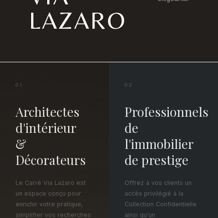
LAZARO
01
02
Architectes
Professionnels
d'intérieur
de
&
l'immobilier
Décorateurs
de prestige
Le Carré Via Lazaro est
Offrez à vos clients un
un espace conçu pour
accès privilégié à la
enrichir votre pratique,
Collection Confidentielle
simplifier vos recherches
ainsi qu'un