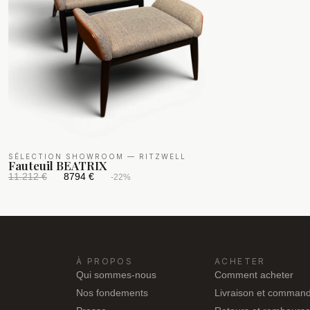
SÉLECTION SHOWROOM
—
RITZWELL
Fauteuil BEATRIX
11.212 €
8794 €
-22%
À PROPOS
ACHETER
Qui sommes-nous
Comment acheter
Nos fondements
Livraison et comman