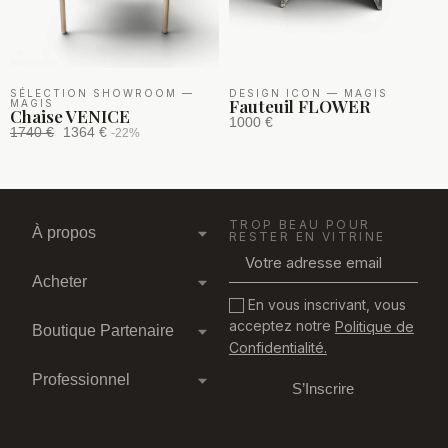
SÉLECTION SHOWROOM
—
DESIGN ICON
—
MAGIS
Fauteuil FLOWER
MAGIS
Chaise VENICE
1000 €
1740 €
1364 €
-22%
TROP BEAU POUR
À propos
RESTER EN VITRINE
Acheter
En vous inscrivant, vous
acceptez notre
Politique de
Boutique Partenaire
Confidentialité.
Professionnel
S’Inscrire